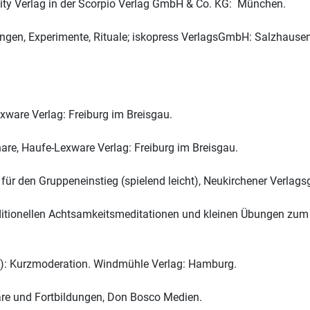
nity Verlag in der Scorpio Verlag GmbH & Co. KG: München.
bungen, Experimente, Rituale; iskopress VerlagsGmbH: Salzhausen
ware Verlag: Freiburg im Breisgau.
re, Haufe-Lexware Verlag: Freiburg im Breisgau.
 für den Gruppeneinstieg (spielend leicht), Neukirchener Verlag
tionellen Achtsamkeitsmeditationen und kleinen Übungen zum M
003): Kurzmoderation. Windmühle Verlag: Hamburg.
nare und Fortbildungen, Don Bosco Medien.