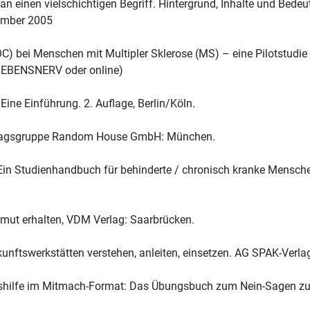
n einen vielschichtigen Begriff. Hintergrund, Inhalte und Be
ember 2005
C) bei Menschen mit Multipler Sklerose (MS) – eine Pilotstudi
 LEBENSNERV oder online)
Eine Einführung. 2. Auflage, Berlin/Köln.
 Verlagsgruppe Random House GmbH: München.
 Ein Studienhandbuch für behinderte / chronisch kranke Mensch
nsmut erhalten, VDM Verlag: Saarbrücken.
kunftswerkstätten verstehen, anleiten, einsetzen. AG SPAK-Verlag
nshilfe im Mitmach-Format: Das Übungsbuch zum Nein-Sagen zu