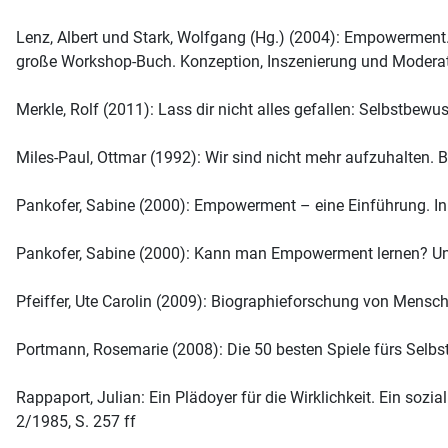
Lenz, Albert und Stark, Wolfgang (Hg.) (2004): Empowerment.
große Workshop-Buch. Konzeption, Inszenierung und Moderat
Merkle, Rolf (2011): Lass dir nicht alles gefallen: Selbstbew
Miles-Paul, Ottmar (1992): Wir sind nicht mehr aufzuhalten.
Pankofer, Sabine (2000): Empowerment – eine Einführung. In: 
Pankofer, Sabine (2000): Kann man Empowerment lernen? Und wi
Pfeiffer, Ute Carolin (2009): Biographieforschung von Mensc
Portmann, Rosemarie (2008): Die 50 besten Spiele fürs Se
Rappaport, Julian: Ein Plädoyer für die Wirklichkeit. Ein soz
2/1985, S. 257 ff