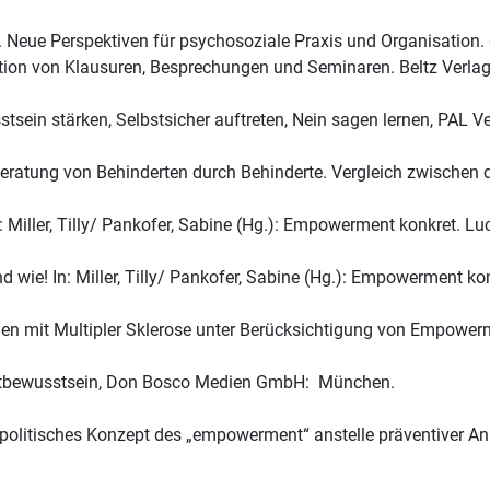
 Neue Perspektiven für psychosoziale Praxis und Organisation. 
ion von Klausuren, Besprechungen und Seminaren. Beltz Verlag:
usstsein stärken, Selbstsicher auftreten, Nein sagen lernen, PAL
 Beratung von Behinderten durch Behinderte. Vergleich zwische
Miller, Tilly/ Pankofer, Sabine (Hg.): Empowerment konkret. Luc
e! In: Miller, Tilly/ Pankofer, Sabine (Hg.): Empowerment konk
hen mit Multipler Sklerose unter Berücksichtigung von Empowerm
lbstbewusstsein, Don Bosco Medien GmbH: München.
ialpolitisches Konzept des „empowerment“ anstelle präventiver A